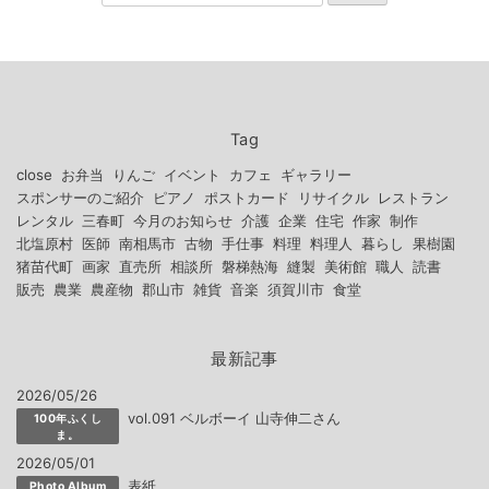
Tag
close
お弁当
りんご
イベント
カフェ
ギャラリー
スポンサーのご紹介
ピアノ
ポストカード
リサイクル
レストラン
レンタル
三春町
今月のお知らせ
介護
企業
住宅
作家
制作
北塩原村
医師
南相馬市
古物
手仕事
料理
料理人
暮らし
果樹園
猪苗代町
画家
直売所
相談所
磐梯熱海
縫製
美術館
職人
読書
販売
農業
農産物
郡山市
雑貨
音楽
須賀川市
食堂
最新記事
2026/05/26
vol.091 ベルボーイ 山寺伸二さん
100年ふくし
ま。
2026/05/01
表紙
Photo Album