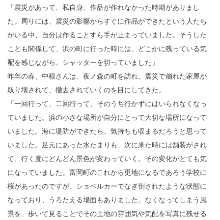
「震災があって、私自身、作品が作れなかった時期がありまし
た。周りには、震災の影響からすぐに作品ができたという人たち
がいる中、自分は作ることすら手が止まっていました。そうした
ことも関係して、浜の町に行った時には、どこかに残っている気
配を感じながら、シャッターを切っていました」
昨年の春、中根さんは、夜ノ森の町を訪れ、震災で崩れた家屋が
取り壊されて、撤去されていくのを目にしてきた。
「一回行って、二回行って、そのうち行かずにはいられなくなっ
ていました。浜の小さな場所が自分にとって大切な場所になって
いました。海に堤防ができたら、気持ちも収まるだろうと思って
いました。足元にあった水たまりも、次に来た時には舗装がされ
て、行く度にどんどん景色が変わっていく。その変化がとても気
になっていました。富岡町のこれから更地になるであろう学校に
桜があったのですが、ショベルカーでなぎ倒されたような状態に
なっており、うろたえる場面もありました。なくなってしまう風
景を、歩いて見ることでその土地の雰囲気や気配を写真に残せる