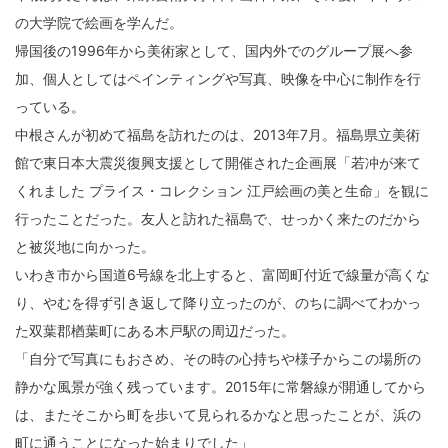
の大学院で絵画を学んだ。
帰国後の1996年から美術家として、国内外でのグループ展へ参
加、個人としてはペインティングや写真、映像を中心に制作を行
っている。
中根さんが初めて福島を訪れたのは、2013年7月。福島県立美術
館で東日本大震災復興支援として開催された企画展「若冲が来て
くれました プライス・コレクション 江戸絵画の美と生命」を観に
行ったことだった。友人と訪れた福島で、せっかく来たのだから
と被災地に向かった。
いわき市から国道6号線を北上すると、富岡町付近で線量が高くな
り、やむを得ず引き返して降り立ったのが、のちに調べてわかっ
た双葉郡楢葉町にある木戸駅の周辺だった。
「自分で写真にもおさめ、その時の心持ちや様子からこの場所の
静かな風景が強く残っています。2015年に常磐線が開通してから
は、またそこから町を歩いて見られるかなと思ったことが、浜の
町に通うことになった始まりでした」