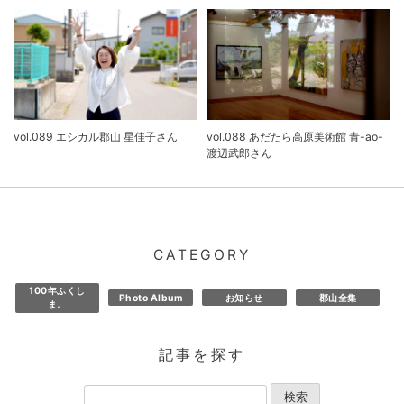
vol.089 エシカル郡山 星佳子さん
vol.088 あだたら高原美術館 青-ao-
渡辺武郎さん
CATEGORY
100年ふくし
Photo Album
お知らせ
郡山全集
ま。
記事を探す