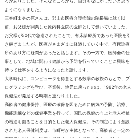
ろがありました。そんなところから、自分もなにかしたいと思う
ようになりました」
三春町出身の原さんは、郡山市医療介護病院の院長職に就く以
前、お父様が開業した原内科医院の医師として働いていました。
お父様が50代で急逝されたことで、有床診療所であった医院を引
き継ぎましたが、医療がさまざまに経過していく中で、有床診療
所のあり方に疑問があったと話します。その一方で、医師会の仕
事として、地域に関わり健診から予防を行っていくことに興味を
持って仕事をするようになったと話します。
大学時代に、コンピュータを得意とする数学の教授のもとで、プ
ログラミングを学び、卒業後、地元に戻ったのは、1982年の老人
保健法が発足する時期と重なりました。
高齢者の健康保持、医療の確保を図るために病気の予防、治療、
機能訓練などの保健事業を行って、国民の保健の向上と老人福祉
の増進を図ることを目的とした老人保健法。その制定により創設
された老人保健制度は、市町村が主体となって、高齢者と一定の