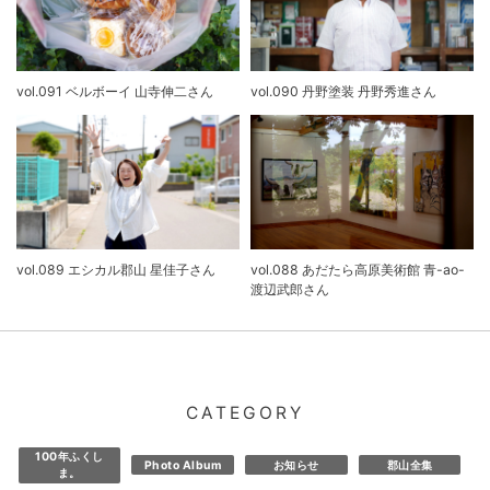
vol.091 ベルボーイ 山寺伸二さん
vol.090 丹野塗装 丹野秀進さん
vol.089 エシカル郡山 星佳子さん
vol.088 あだたら高原美術館 青-ao-
渡辺武郎さん
CATEGORY
100年ふくし
Photo Album
お知らせ
郡山全集
ま。