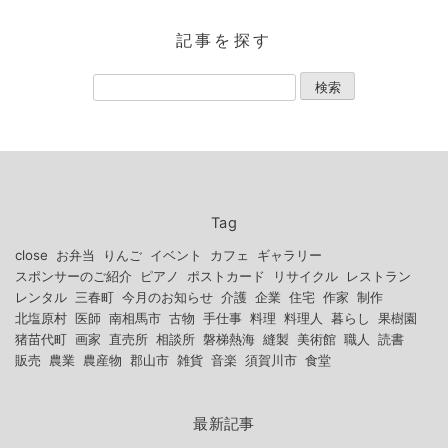
記事を探す
Tag
close
お弁当
りんご
イベント
カフェ
ギャラリー
スポンサーのご紹介
ピアノ
ポストカード
リサイクル
レストラン
レンタル
三春町
今月のお知らせ
介護
企業
住宅
作家
制作
北塩原村
医師
南相馬市
古物
手仕事
料理
料理人
暮らし
果樹園
猪苗代町
画家
直売所
相談所
磐梯熱海
縫製
美術館
職人
読書
販売
農業
農産物
郡山市
雑貨
音楽
須賀川市
食堂
最新記事