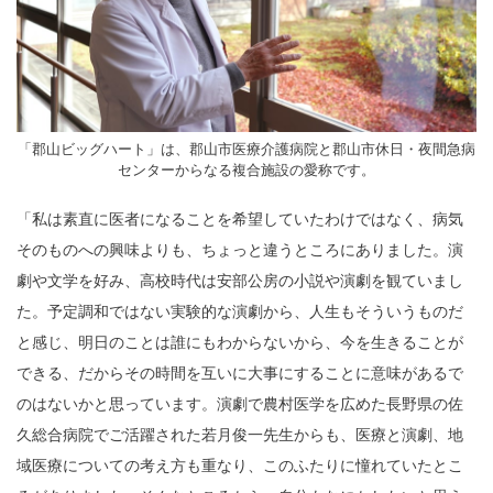
「郡山ビッグハート」は、郡山市医療介護病院と郡山市休日・夜間急病
センターからなる複合施設の愛称です。
「私は素直に医者になることを希望していたわけではなく、病気
そのものへの興味よりも、ちょっと違うところにありました。演
劇や文学を好み、高校時代は安部公房の小説や演劇を観ていまし
た。予定調和ではない実験的な演劇から、人生もそういうものだ
と感じ、明日のことは誰にもわからないから、今を生きることが
できる、だからその時間を互いに大事にすることに意味があるで
のはないかと思っています。演劇で農村医学を広めた長野県の佐
久総合病院でご活躍された若月俊一先生からも、医療と演劇、地
域医療についての考え方も重なり、このふたりに憧れていたとこ