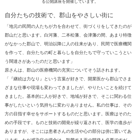
る公開講座を開催しています。
自分たちの技術で、郡山をやさしい街に
「地元の民間の人たちが力を合わせて、街づくりをしてきたのが
郡山だと思います。白河藩、二本松藩、会津藩の間、あまり特徴
がなかった郡山で、明治以降に人の往来があり、民間で医療機関
を作って、自分たちの町と暮らしを自分たちで守っていこうとい
う闊達さがあったのだと思います」
原さんは、郡山の医療機関の充実についてそう話されます。
「『継続は力なり』という言葉が好きで、開業医から郡山でさま
ざまな仕事や現場も変わってきましたが、やりたいことを続けて
きました。基本的に人が好きで、地域が好きで、そこに関わる仕
事がしたいという気持ちに変わりありません。私の仕事は、その
方の目指す幸せをサポートするものだと思います。医療はそのた
めの手段です。ものと技術の開発が繰り返されて、医学の進歩が
ありますが、そこには患者さんの生活や心の部分は傍に置いてあ
ります。ただ感染症の場合は、殺菌する薬の開発も必要ですが、