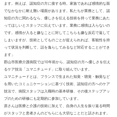
ます。例えば、認知症の方に接する時。家族であれば感情的な面
でなかなかに耐え難い場面があります。私たちが業務として、認
知症の方に関わるなら、優しさを伝える技術を持って業務にあた
ってほしいとスタッフに伝えています。業務に感情は入らないの
です。感情が入ると嫌なことに対してこちらも嫌な反応で返して
しまいますが、技術としてものごとが捉えられれば、客観性を持
って状況を判断して、話を逸らしてみるなど対応することができ
ます」
郡山市医療介護病院では10年前から、認知症の方へ優しさを伝え
るケア技法「ユマニチュード」に取り組んでいます。
ユマニチュードとは、フランスで生まれた知覚・聴覚・触覚など
を用いたコミュニケーションに基づく技術、認知症の方へのケア
技法で、病院スタッフは入職時の基本研修、その後ステップアッ
プのための研修にも定期的に参加しています。
原さんは医療と介護の技術に加えて、自身の人生を振り返る時間
がスタッフと患者さんのどちらにも大切なことだと話されます。