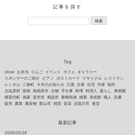
記事を探す
Tag
close
お弁当
りんご
イベント
カフェ
ギャラリー
スポンサーのご紹介
ピアノ
ポストカード
リサイクル
レストラン
レンタル
三春町
今月のお知らせ
介護
企業
住宅
作家
制作
北塩原村
医師
南相馬市
古物
手仕事
料理
料理人
暮らし
果樹園
猪苗代町
画家
直売所
相談所
磐梯熱海
縫製
美術館
職人
読書
販売
農業
農産物
郡山市
雑貨
音楽
須賀川市
食堂
最新記事
2026/05/26