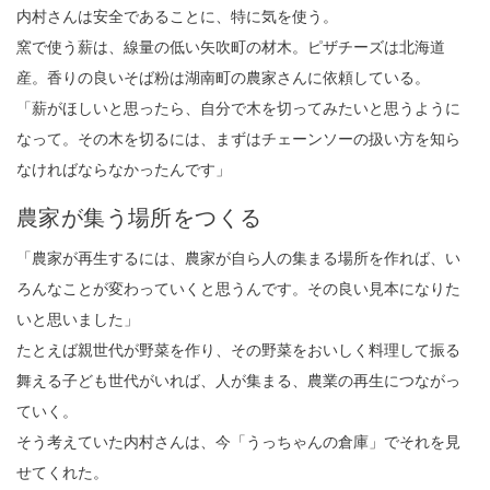
内村さんは安全であることに、特に気を使う。
窯で使う薪は、線量の低い矢吹町の材木。ピザチーズは北海道
産。香りの良いそば粉は湖南町の農家さんに依頼している。
「薪がほしいと思ったら、自分で木を切ってみたいと思うように
なって。その木を切るには、まずはチェーンソーの扱い方を知ら
なければならなかったんです」
農家が集う場所をつくる
「農家が再生するには、農家が自ら人の集まる場所を作れば、い
ろんなことが変わっていくと思うんです。その良い見本になりた
いと思いました」
たとえば親世代が野菜を作り、その野菜をおいしく料理して振る
舞える子ども世代がいれば、人が集まる、農業の再生につながっ
ていく。
そう考えていた内村さんは、今「うっちゃんの倉庫」でそれを見
せてくれた。