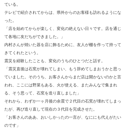
ている。
テレビで紹介されてからは、県外からのお客様も訪れるようにな
った。
「店を始めてからが楽しく、変化の絶えない日々です。店を通じ
て各地に友だちができました。」
内村さんが焼いた器を店に飾るために、友人が棚を作って持って
きてくれたという。
震災を経験したことも、変化のうちのひとつだと話す。
「震災直後は石窯が壊れてしまい、もう辞めてしまおうかと思っ
ていました。そのうち、お客さんからまだ店は開かないのかと言
われ、ここには野菜もある、火が使える、またみんなで集まれ
る、そう思って、石窯を造り直しました」
それから、わずか一ヶ月後の余震で２代目の石窯が壊れてしまっ
たが、再び造り直して現在の３代目を完成させた。
「お客さんのああ、おいしかったの一言が、なににも代えがたい
のです」