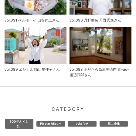
vol.091 ベルボーイ 山寺伸二さん
vol.090 丹野塗装 丹野秀進さん
vol.089 エシカル郡山 星佳子さん
vol.088 あだたら高原美術館 青-ao-
渡辺武郎さん
CATEGORY
100年ふくし
Photo Album
お知らせ
郡山全集
ま。