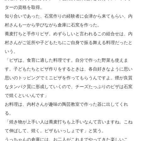
ターの資格を取得。
知り合いであった、石窯作りの経験者に会津から来てもらい、内
村さんも一から学びながら倉庫に石窯を作った。
蕎麦打ちと手作りピザ。めずらしいと言われるこの組合せは、内
村さんがご近所や子どもたちにご自身で振る舞える料理だったと
いう。
「ピザは、食育に適した料理です。自分で作った野菜も使えま
す。子どもたちとピザ作りをするときは、各自好きなように思い
思いのトッピングでミニピザを作ってもらうんですよ。煙が良質
なタンパク質に形成していくので、チーズたっぷりのピザは石窯
で焼くといいんです」
お料理は、内村さんが趣味の陶芸教室で作った器に出してくれ
る。
「焼き物が上手い人は蕎麦打ちも上手いなんて言いますね。こね
て伸ばして、焼く。ピザもいっしょです」と笑う。
うっちゃんの倉庫には、お二人がこれまでやってきた楽しいこ