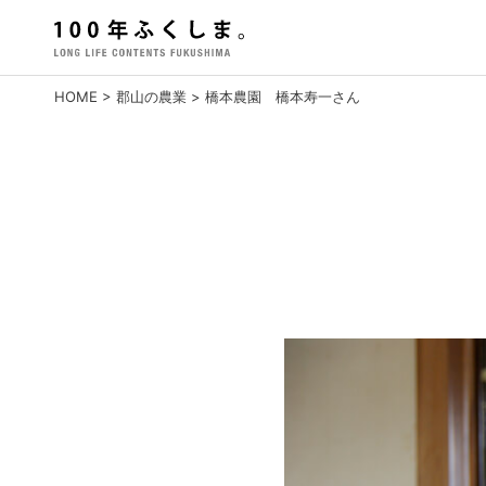
Skip
to
content
HOME
>
郡山の農業
>
橋本農園 橋本寿一さん