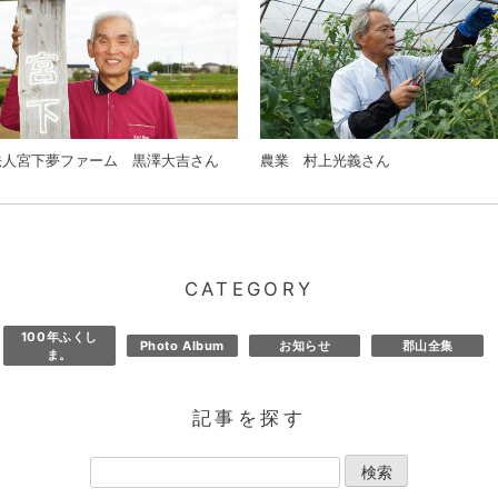
法人宮下夢ファーム 黒澤大吉さん
農業 村上光義さん
CATEGORY
100年ふくし
Photo Album
お知らせ
郡山全集
ま。
記事を探す