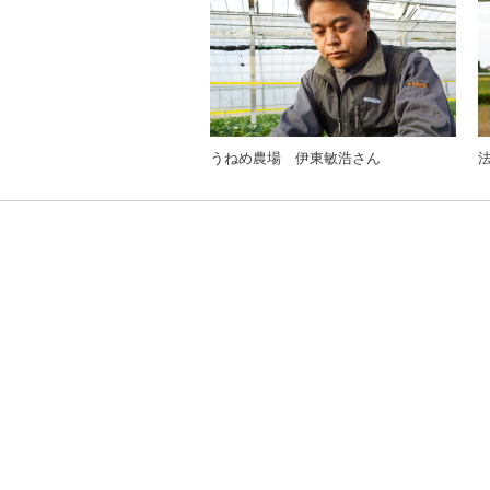
うねめ農場 伊東敏浩さん