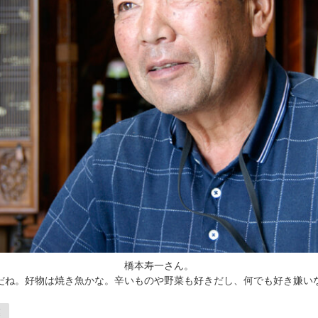
橋本寿一さん。
だね。好物は焼き魚かな。辛いものや野菜も好きだし、何でも好き嫌い
業