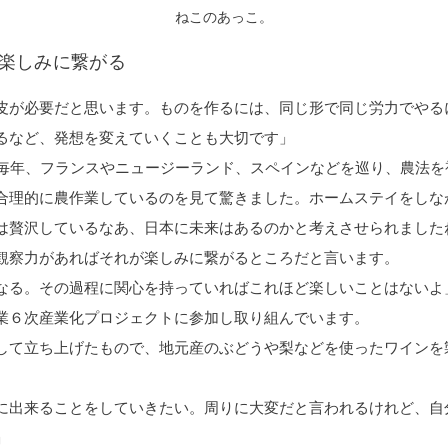
ねこのあっこ。
楽しみに繋がる
皮が必要だと思います。ものを作るには、同じ形で同じ労力でやる
るなど、発想を変えていくことも大切です」
ら毎年、フランスやニュージーランド、スペインなどを巡り、農法を
合理的に農作業しているのを見て驚きました。ホームステイをしな
は贅沢しているなあ、日本に未来はあるのかと考えさせられました
観察力があればそれが楽しみに繋がるところだと言います。
なる。その過程に関心を持っていればこれほど楽しいことはないよ
業６次産業化プロジェクトに参加し取り組んでいます。
して立ち上げたもので、地元産のぶどうや梨などを使ったワインを
に出来ることをしていきたい。周りに大変だと言われるけれど、自
」