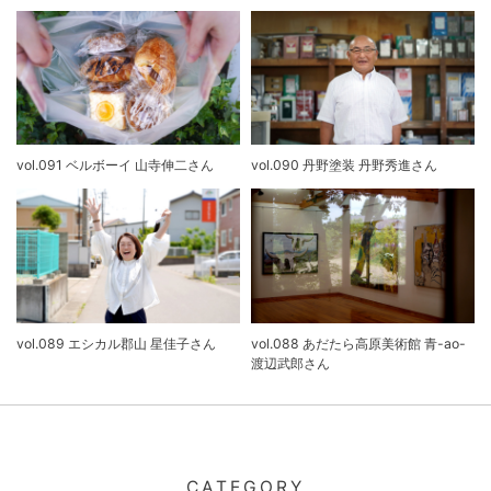
vol.091 ベルボーイ 山寺伸二さん
vol.090 丹野塗装 丹野秀進さん
vol.089 エシカル郡山 星佳子さん
vol.088 あだたら高原美術館 青-ao-
渡辺武郎さん
CATEGORY