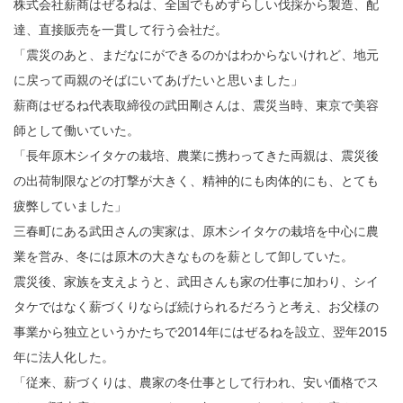
株式会社薪商はぜるねは、全国でもめずらしい伐採から製造、配
達、直接販売を一貫して行う会社だ。
「震災のあと、まだなにができるのかはわからないけれど、地元
に戻って両親のそばにいてあげたいと思いました」
薪商はぜるね代表取締役の武田剛さんは、震災当時、東京で美容
師として働いていた。
「長年原木シイタケの栽培、農業に携わってきた両親は、震災後
の出荷制限などの打撃が大きく、精神的にも肉体的にも、とても
疲弊していました」
三春町にある武田さんの実家は、原木シイタケの栽培を中心に農
業を営み、冬には原木の大きなものを薪として卸していた。
震災後、家族を支えようと、武田さんも家の仕事に加わり、シイ
タケではなく薪づくりならば続けられるだろうと考え、お父様の
事業から独立というかたちで2014年にはぜるねを設立、翌年2015
年に法人化した。
「従来、薪づくりは、農家の冬仕事として行われ、安い価格でス