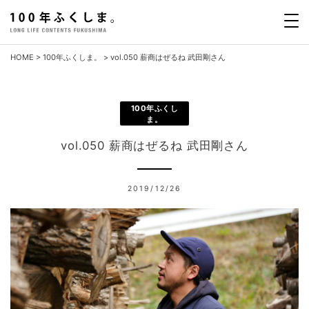
Skip
to
content
HOME
>
100年ふくしま。
>
vol.050 薪商はぜるね 武田剛さん
100年ふくし
ま。
vol.050 薪商はぜるね 武田剛さん
2019/12/26