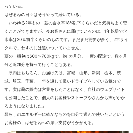
っている。
はぜるねの日々はそうやって続いている。
「いわゆる2年もの、薪の含水率18%以下くらいだと気持ちよく焚
くことができますが、今お客さんに届けているのは、1年乾燥で含
水率は20％前半くらいのものです。まだまだ需要が多く、2年サイ
クルでまわすのには追いついていません」
薪の一梱包は600〜700kgで、約1カ月分。一度の配達で、数ヶ月
分と追加分を持って行くこともある。
「県内はもちろん、お届け先は、宮城、山形、新潟、栃木、茨
城、埼玉、千葉。一年を通して長いドライブをしている気分で
す。実は薪の販売は営業をしたことはなく、自社のウェブサイト
を公開したことで、個人のお客様やストーブやさんから声がかか
るようになりました」
暮らしのエネルギーに確かなものを自分で選んで使いたいという
お客様の、はぜるねへの厚い支持がうかがえる。