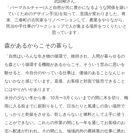
武田剛さん。
「パーマカルチャー(人と自然が共に豊かになるような関係を築い
ていくためのデザイン手法)を知って、意識が変わりました。将
来、三春町の古民家をリノベーションして、農業をやりながら、
民泊や手仕事のワークショップで人が集まる場所をつくりたいと
思っています」
森があるからこその暮らし
「自然はいろんな生き物の循環で、維持され、人間が暮らせるの
も森という循環する機能があるからこそ。そういう営みに思いを
馳せると、今自分のやっている仕事は、価値のあることなんじゃ
ないかなと感じています。直接、お客様と対面で販売できること
にはやりがいがあります」
水分の少ない冬から春、10月〜3月くらいまでの間に木を切り、梅
雨に入る前までに薪割りをして、日当たりと風通しの良い場所で
しっかりと乾燥をさせる。乾しきらないと燃料として上手に使う
ことができない。これらの作業の間にも一年を通してお客様のお
宅へ配達が行われ、その間にも、地域内外の農林業の仕事に携わ