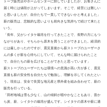
トーブ販売店やホームセンターに卸していましたが、お客さんに
届く時には値段が上がってしまいます。そこで、経営には難しい
と思いましたが、自分たちで一貫してできないかと考えました」
薪の販売は、悲観的な思いよりも前向きな気持ちで続けて来たと
いう。
「長年、父がシイタケ栽培を行ってきたことで、長野の方にもつ
ながりがあり、そちらから原木を買うことができました。経済的
には厳しかったのですが、震災直後から薪ストーブのユーザーさ
んの多くが薪を心待ちにしていて、そんな時に届けられたこと
で、自分たちの薪を広げることができたと思っています」
薪ストーブのユーザーたちは環境への意識が高い方が多く、震災
直後も薪の安全性を自分たちで勉強し、理解を示してくれたとい
う。現在は、安全で良質な地元産と県外産を組み合わせて、薪の
販売を行っている。
「田村地域は雪も少なく、山の傾斜が穏やかなこともあり、昔か
ら炭、薪、シイタケの栽培が盛んです。シイタケの原木や薪に適