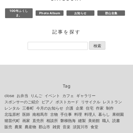
100年ふくし
Photo Album
お知らせ
郡山全集
ま。
記事を探す
Tag
close
お弁当
りんご
イベント
カフェ
ギャラリー
スポンサーのご紹介
ピアノ
ポストカード
リサイクル
レストラン
レンタル
三春町
今月のお知らせ
介護
企業
住宅
作家
制作
北塩原村
医師
南相馬市
古物
手仕事
料理
料理人
暮らし
果樹園
猪苗代町
画家
直売所
相談所
磐梯熱海
縫製
美術館
職人
読書
販売
農業
農産物
郡山市
雑貨
音楽
須賀川市
食堂