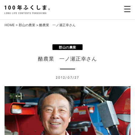
Skip
to
content
HOME
>
郡山の農業
>
酪農業 一ノ瀬正幸さん
郡山の農業
酪農業 一ノ瀬正幸さん
2012/07/27