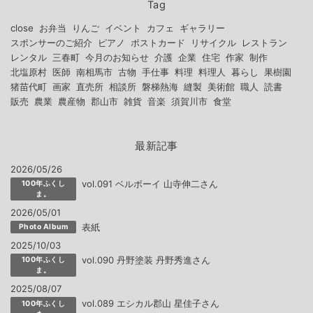
Tag
close
お弁当
りんご
イベント
カフェ
ギャラリー
スポンサーのご紹介
ピアノ
ポストカード
リサイクル
レストラン
レンタル
三春町
今月のお知らせ
介護
企業
住宅
作家
制作
北塩原村
医師
南相馬市
古物
手仕事
料理
料理人
暮らし
果樹園
猪苗代町
画家
直売所
相談所
磐梯熱海
縫製
美術館
職人
読書
販売
農業
農産物
郡山市
雑貨
音楽
須賀川市
食堂
最新記事
2026/05/26
vol.091 ベルボーイ 山寺伸二さん
100年ふくし
ま。
2026/05/01
表紙
Photo Album
2025/10/03
vol.090 丹野塗装 丹野秀進さん
100年ふくし
ま。
2025/08/07
vol.089 エシカル郡山 星佳子さん
100年ふくし