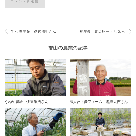
前へ 畜産業 伊東清明さん
畜産業 渡辺昭一さん 次へ
郡山の農業の記事
うねめ農場 伊東敏浩さん
法人宮下夢ファーム 黒澤大吉さん