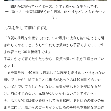
間近かに寄ってハイポーズ。とても穏やかな牛たちです。
一ノ瀬さんご夫妻は朝早くから搾乳、餌やりなどにとりかかりま
す。
元気を出して前にすすむ
「良質の生乳を生産するには、いい乳牛に改良し能力をうまく引
き出してやること。うちの牛たちは繁殖から子育てまでここで生
まれ育った100％後継牛です」
手塩にかけて育てた牛たちから、良質の濃い生乳が生産されてい
きます。
「原発事故後、40日間は搾乳しては廃棄を繰り返しやりきれない
思いでしたが、捨てることに抵抗があったのは10日間ぐらいか
な。悩んでいてもしかたがない。意欲が落ちると不安になるだ
け。前にすすめない。元気がないとやれないことですから」
今、広大な牧場は牧草を枯らしてある状態。９月始めの牧草の種
まきに向け、県からのゴーサインが出るのを待ち本格的な除染作