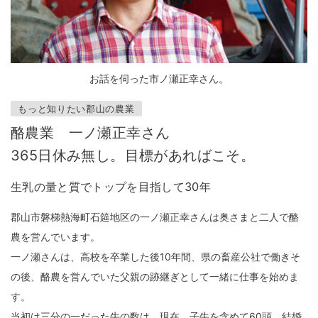
お話を伺った市ノ瀬正幸さん。
もっと知りたい郡山の農業
酪農業 一ノ瀬正幸さん
365日休み無し。目標があればこそ。
生乳の量と質でトップを目指して30年
郡山市磐梯熱海町石筵地区の一ノ瀬正幸さんは奥さまと二人で酪
農を営んでいます。
一ノ瀬さんは、高校を卒業した後10年間、県の畜産公社で働きそ
の後、酪農を営んでいた父親の跡継ぎとして一緒に仕事を始めま
す。
当初は三分の一だった牛の数は、現在、子牛を含めて60頭。結婚