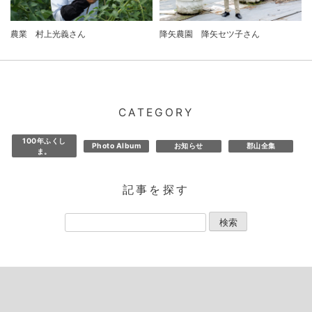
農業 村上光義さん
降矢農園 降矢セツ子さん
CATEGORY
100年ふくし
Photo Album
お知らせ
郡山全集
ま。
記事を探す