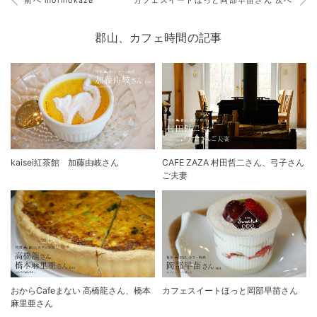
前へ morinokaze
カフェスイートほっと岡部早苗さん 次へ
郡山、カフェ時間の記事
kaisei紅茶館 加藤由岐さん
CAFE ZAZA 村田哲二さん、弓子さん
ご夫妻
おからCafeまない 高橋龍さん、橋本
カフェスイートほっと岡部早苗さん
麻里亜さん