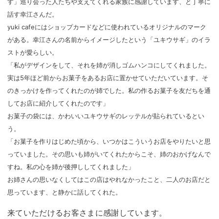
す」巡り会った人たちや支えてくれる家族に感謝しています、と丁寧に
話す幸江さんだ。
yuki cafeにはショップカードなどに使われているオリジナルのマーク
がある。幸江さんの名前からイメージしたという「ユキウサギ」のイラ
ストが愛らしい。
「私がデザインをして、それを姉が消しゴムハンコにしてくれました。
実は5年ほど前からお菓子をあるお店に置かせていただいています。そ
のきっかけを作ってくれたのが姉でした。私の作るお菓子を友だちを通
してお店に紹介してくれたのです」
お菓子の袋には、かわいいユキウサギのレッテルが貼られているとい
う。
「お菓子を作りはじめた頃から、いつかはこういうお店をやりたいと思
っていました。その思いも姉がいてくれたからこそ、姉のおかげなんで
すね。私の心を姉が後押ししてくれました」
お姉さんの思いなくしてはこの店はやれなかったこと、二人のお店だと
思っています、と静かに話してくれた。
来ていただけるお客さまに感謝しています。