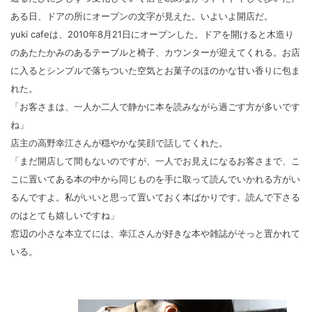
ある日、ドアの所にオープンの文字が見えた。いよいよ開店だ。
yuki cafeは、2010年8月21日にオープンした。ドアを開けると木造り
のあたたかみのあるテーブルと椅子、カウンターが迎えてくれる。お店
に入るとシンプルで落ちついた空気とお菓子のほのかな甘い香りに包ま
れた。
「お客さまは、一人か二人で静かに本を読みながら過ごす方が多いです
ね」
店主の高野幸江さんが穏やかな笑顔で話してくれた。
「まだ開店して間もないのですが、一人でお見えになるお客さまで、こ
こに置いてある本の中から同じものを手に取って読んでいかれる方がい
るんですよ。私がいいと思って置いておく本ばかりです。読んで下さる
のはとても嬉しいですね」
窓辺の小さな本立てには、幸江さんが好きな本や雑誌がそっと置かれて
いる。