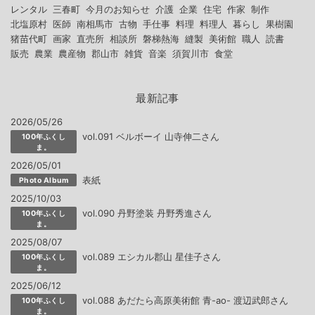
レンタル
三春町
今月のお知らせ
介護
企業
住宅
作家
制作
北塩原村
医師
南相馬市
古物
手仕事
料理
料理人
暮らし
果樹園
猪苗代町
画家
直売所
相談所
磐梯熱海
縫製
美術館
職人
読書
販売
農業
農産物
郡山市
雑貨
音楽
須賀川市
食堂
最新記事
2026/05/26
vol.091 ベルボーイ 山寺伸二さん
100年ふくし
ま。
2026/05/01
表紙
Photo Album
2025/10/03
vol.090 丹野塗装 丹野秀進さん
100年ふくし
ま。
2025/08/07
vol.089 エシカル郡山 星佳子さん
100年ふくし
ま。
2025/06/12
vol.088 あだたら高原美術館 青-ao- 渡辺武郎さん
100年ふくし
ま。