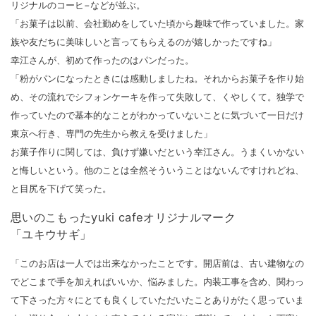
リジナルのコーヒ−などが並ぶ。
「お菓子は以前、会社勤めをしていた頃から趣味で作っていました。家
族や友だちに美味しいと言ってもらえるのが嬉しかったですね」
幸江さんが、初めて作ったのはパンだった。
「粉がパンになったときには感動しましたね。それからお菓子を作り始
め、その流れでシフォンケーキを作って失敗して、くやしくて。独学で
作っていたので基本的なことがわかっていないことに気づいて一日だけ
東京へ行き、専門の先生から教えを受けました」
お菓子作りに関しては、負けず嫌いだという幸江さん。うまくいかない
と悔しいという。他のことは全然そういうことはないんですけれどね、
と目尻を下げて笑った。
思いのこもったyuki cafeオリジナルマーク
「ユキウサギ」
「このお店は一人では出来なかったことです。開店前は、古い建物なの
でどこまで手を加えればいいか、悩みました。内装工事を含め、関わっ
て下さった方々にとても良くしていただいたことありがたく思っていま