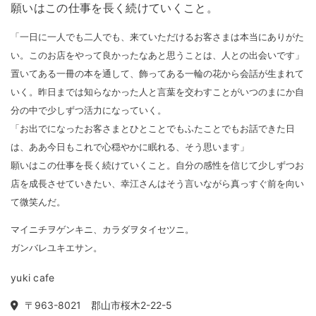
願いはこの仕事を長く続けていくこと。
「一日に一人でも二人でも、来ていただけるお客さまは本当にありがた
い。このお店をやって良かったなあと思うことは、人との出会いです」
置いてある一冊の本を通して、飾ってある一輪の花から会話が生まれて
いく。昨日までは知らなかった人と言葉を交わすことがいつのまにか自
分の中で少しずつ活力になっていく。
「お出でになったお客さまとひとことでもふたことでもお話できた日
は、ああ今日もこれで心穏やかに眠れる、そう思います」
願いはこの仕事を長く続けていくこと。自分の感性を信じて少しずつお
店を成長させていきたい、幸江さんはそう言いながら真っすぐ前を向い
て微笑んだ。
マイニチヲゲンキニ、カラダヲタイセツニ。
ガンバレユキエサン。
yuki cafe
〒963-8021 郡山市桜木2-22-5