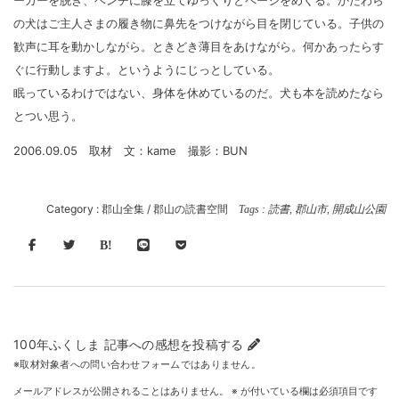
ーカーを脱ぎ、ベンチに膝を立てゆっくりとページをめくる。かたわら
の犬はご主人さまの履き物に鼻先をつけながら目を閉じている。子供の
歓声に耳を動かしながら。ときどき薄目をあけながら。何かあったらす
ぐに行動しますよ。というようにじっとしている。
眠っているわけではない、身体を休めているのだ。犬も本を読めたなら
とつい思う。
2006.09.05 取材 文：kame 撮影：BUN
Category :
郡山全集
/
郡山の読書空間
Tags :
読書
,
郡山市
,
開成山公園
100年ふくしま 記事への感想を投稿する
※取材対象者への問い合わせフォームではありません。
メールアドレスが公開されることはありません。
※
が付いている欄は必須項目です