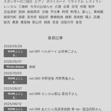
スポンサーのご紹介
ピアノ
ポストカード
リサイクル
レストラン
レンタル
三春町
今月のお知らせ
介護
企業
住宅
作家
制作
北塩原村
医師
南相馬市
古物
手仕事
料理
料理人
暮らし
果樹園
猪苗代町
画家
直売所
相談所
磐梯熱海
縫製
美術館
職人
読書
販売
農業
農産物
郡山市
雑貨
音楽
須賀川市
食堂
最新記事
2026/05/26
vol.091 ベルボーイ 山寺伸二さん
100年ふくし
ま。
2026/05/01
表紙
Photo Album
2025/10/03
vol.090 丹野塗装 丹野秀進さん
100年ふくし
ま。
2025/08/07
vol.089 エシカル郡山 星佳子さん
100年ふくし
ま。
2025/06/12
vol.088 あだたら高原美術館 青-ao- 渡辺武郎さん
100年ふくし