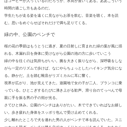
はコーヒーが入っているのだろうか、水筒が置いてある。ああこういう
時間の過ごし方もあるのだ。
学生たちが走る姿を遠くに見ながらお茶を飲む。音楽を聴く。本を読
む。思いをめぐらせばそれだけで満ち足りてくる。
緑の中、公園のベンチで
桜の花の季節はもうとうに過ぎ、夏の日射しに育まれた緑の葉が風に揺
れる。木漏れ日を身体に受けながら公園の池の方に歩いていこう
緑の中を往くのは気持ちがいい。腕を大きく振りながら、深呼吸をしな
がら一定のリズムで歩けば、なにやらちょっとしたハイキング気分にな
る。静かだ。土を踏む靴音がリズミカルに耳に響く。
視界が広がり、池が見えてきた。遊園地で女の子が二人、ブランコに乗
っている。ひとこぎするたびに沸き上がる歓声。滑り台のてっぺんで母
親に手を振る男の子の頬が光る。
さてひと休み。公園のベンチはありがたい。木でできていればなお嬉し
い。歩き疲れた身体をスッポリ包んで受け止めてくれる。
少し離れたところで犬を連れた男の人がベンチで本を読んでいた。スニ