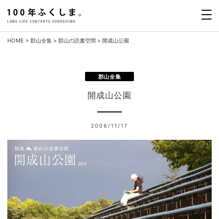
Skip
to
content
HOME
>
郡山全集
>
郡山の読書空間
>
開成山公園
郡山全集
開成山公園
2006/11/17