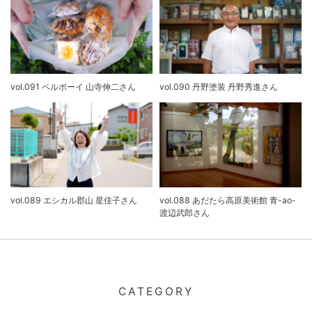
vol.091 ベルボーイ 山寺伸二さん
vol.090 丹野塗装 丹野秀進さん
vol.089 エシカル郡山 星佳子さん
vol.088 あだたら高原美術館 青-ao-
渡辺武郎さん
CATEGORY