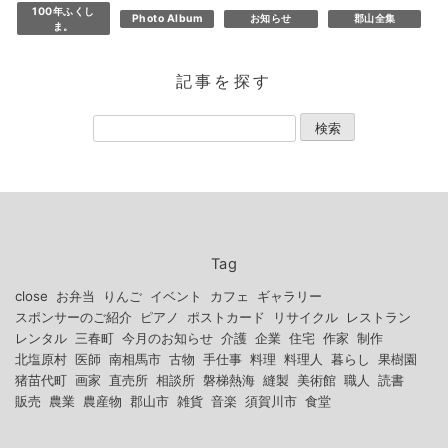
100年ふくし
Photo Album
お知らせ
郡山全集
ま。
記事を探す
Tag
close
お弁当
りんご
イベント
カフェ
ギャラリー
スポンサーのご紹介
ピアノ
ポストカード
リサイクル
レストラン
レンタル
三春町
今月のお知らせ
介護
企業
住宅
作家
制作
北塩原村
医師
南相馬市
古物
手仕事
料理
料理人
暮らし
果樹園
猪苗代町
画家
直売所
相談所
磐梯熱海
縫製
美術館
職人
読書
販売
農業
農産物
郡山市
雑貨
音楽
須賀川市
食堂