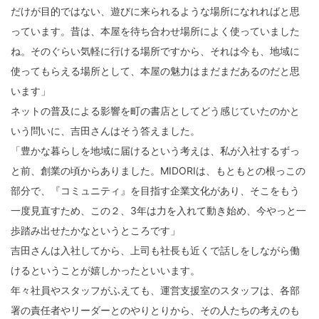
だけが目的ではない、遊びに来られるような場所になれればと思
っています。昔は、本屋を待ち合わせ場所によく使っていました
ね。そのぐらい気軽に行ける場所ですから、それは今も、地域に
使ってもらえる場所として、本屋の魅力はまだまだあるのだと思
います」
ネットの普及による影響を町の書店としてどう感じていたのかと
いう問いに、吉田さんはそう答えました。
「豊かな暮らしを地域に届けるという考えは、私が入社するずっ
と前、創業の頃からありました。MIDORIは、もともとの根っこの
部分で、『コミュニティ』を目指す企業文化があり、そこをもう
一度見直すため、この２、3年は力を入れて動き始め、今やっと一
歩踏み出せたかなというところです」
吉田さんは入社してから、上司も社長も近くで話しをしながら働
けるということが嬉しかったといいます。
年々社員やスタッフがふえても、運営支援室のスタッフは、各部
署の責任者やリーダーとのやりとりから、その人たちの考えのも