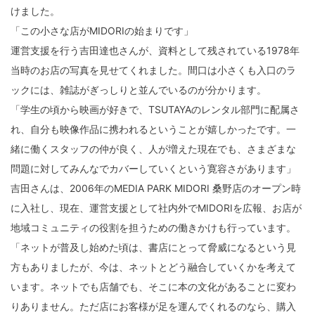
けました。
「この小さな店がMIDORIの始まりです」
運営支援を行う吉田達也さんが、資料として残されている1978年
当時のお店の写真を見せてくれました。間口は小さくも入口のラ
ックには、雑誌がぎっしりと並んでいるのが分かります。
「学生の頃から映画が好きで、TSUTAYAのレンタル部門に配属さ
れ、自分も映像作品に携われるということが嬉しかったです。一
緒に働くスタッフの仲が良く、人が増えた現在でも、さまざまな
問題に対してみんなでカバーしていくという寛容さがあります」
吉田さんは、2006年のMEDIA PARK MIDORI 桑野店のオープン時
に入社し、現在、運営支援として社内外でMIDORIを広報、お店が
地域コミュニティの役割を担うための働きかけも行っています。
「ネットが普及し始めた頃は、書店にとって脅威になるという見
方もありましたが、今は、ネットとどう融合していくかを考えて
います。ネットでも店舗でも、そこに本の文化があることに変わ
りありません。ただ店にお客様が足を運んでくれるのなら、購入