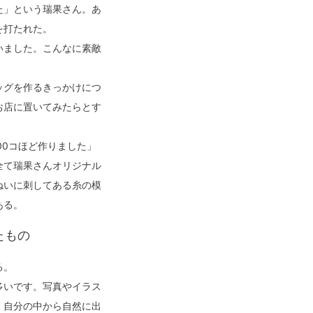
た」という瑞果さん。あ
を打たれた。
いました。こんなに素敵
ッグを作るきっかけにつ
お店に置いてみたらとす
00コほど作りました」
全て瑞果さんオリジナル
ねいに刺してある糸の模
ある。
たもの
る。
多いです。写真やイラス
。自分の中から自然に出