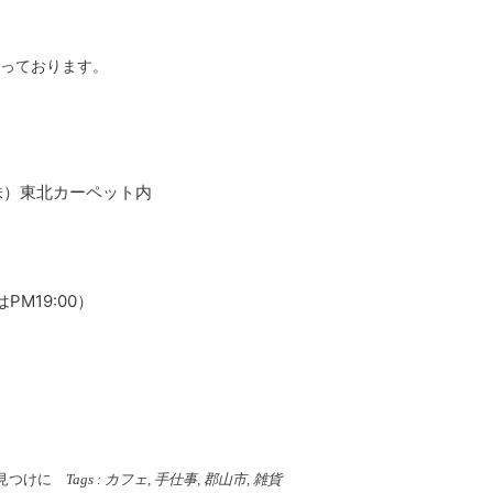
なっております。
9（株）東北カーペット内
M19:00）
見つけに
Tags :
カフェ
,
手仕事
,
郡山市
,
雑貨