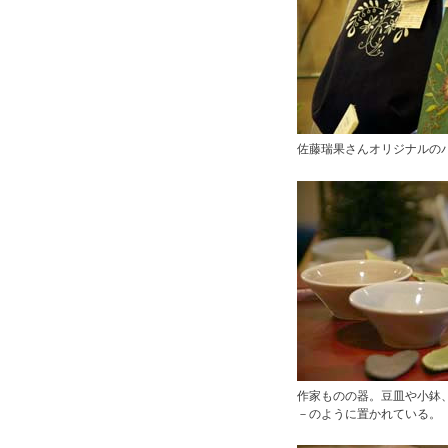
佐藤瑞果さんオリジナルの
作家ものの器。豆皿や小鉢
－のように置かれている。