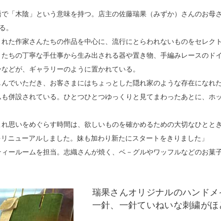
で「木陰」という意味を持つ。店主の佐藤瑞果（みずか）さんのお母さん
る。
された作家さんたちの作品を中心に、流行にとらわれないものをセレク
トたちの丁寧な手仕事から生み出される器や置き物、手編みレースのド
ーなどが、ギャラリーのように置かれている。
しんでいただき、お客さまにはちょっとした隠れ家のような存在になれ
ムも併設されている。ひとつひとつゆっくりと見てまわったあとに、ホ
これ思いをめぐらす時間は、欲しいものを確かめるための大切なひとと
店をリニューアルしました。妹も加わり新たにスタートをきりました」
ティールームを担当。志織さんが焼く、ベ－グルやワッフルなどのお菓
瑞果さんオリジナルのハンドメ
一針、一針ていねいな刺繍がほ