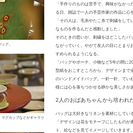
「手作りのものは苦手で、興味がなかっ
る日、雑誌で一人の手芸作家の作品に心
「その人は、毛糸やたこ糸で刺繍をして
なものを作るんだと感動しました」
そのときの思いが、刺繍をほどこしたバ
バッグ。
ながっていく。やがて友人の目にとまり
すめられるようになる。
「バッグやポーチ、小物など5年の間に2
型紙をおこすところから、デザインまで
のハンドメイドバッグ。一針一針、てい
様には心を落ちつかせる静かな美しさが
2人のおばあちゃんから培われ
バッグは大好きなリネンを素材にしてい
、マグカップなどがギャラリ
「デザインは花をモチーフにしたものが
ト、絵などを見てイメージしていきます