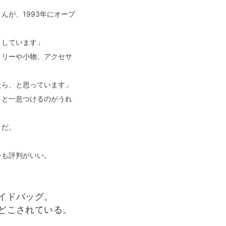
が、1993年にオープ
トしています」
イリーや小物、アクセサ
たら、と思っています」
ッと一息つけるのがうれ
きだ。
子も評判がいい。
イドバッグ。
どこされている。