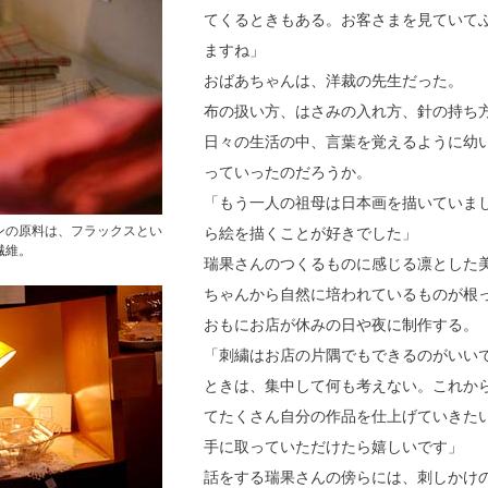
てくるときもある。お客さまを見ていて
ますね」
おばあちゃんは、洋裁の先生だった。
布の扱い方、はさみの入れ方、針の持ち
日々の生活の中、言葉を覚えるように幼
っていったのだろうか。
「もう一人の祖母は日本画を描いていま
ンの原料は、フラックスとい
ら絵を描くことが好きでした」
繊維。
瑞果さんのつくるものに感じる凛とした
ちゃんから自然に培われているものが根
おもにお店が休みの日や夜に制作する。
「刺繍はお店の片隅でもできるのがいい
ときは、集中して何も考えない。これか
てたくさん自分の作品を仕上げていきた
手に取っていただけたら嬉しいです」
話をする瑞果さんの傍らには、刺しかけ