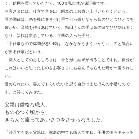
く。信用を買っていただく。100％私自体が保証書です」
お客さまには、仕立て音を出し同意の上お買い上げいただくという。
琴の調律は、糸を棒に巻き付け手で引っ張りながら音のひとつひとつを
確かめ、音域を作りあげていく。梅田さんの手は弦の跡でひび割れ固く
なり、親指は変形している。年季の入った手だ。
「手仕事なので体調が悪い時は、なかなかうまくいかない」力と気合い
が要る仕事だという。
「職人としてのおもしろさは、音と形に結果が出ることですね。自分が
これはいいと思ったものをお客さまにも喜んでもらえた時が一番うれし
い」
誉められたい、喜んでもらいたいと思う自分はまだほんの小僧なので
す、と笑ってみせた。
父親は厳格な職人。
もの心つく頃から、
きちんと座ってあいさつをさせられました。
「師匠でもある父親は、家庭の中でも職人ですね。子供の頃もキャッチ