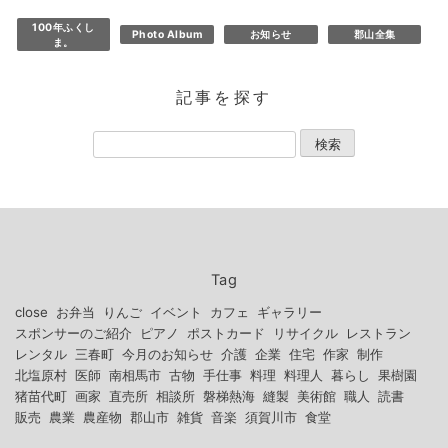
100年ふくし
Photo Album
お知らせ
郡山全集
ま。
記事を探す
Tag
close
お弁当
りんご
イベント
カフェ
ギャラリー
スポンサーのご紹介
ピアノ
ポストカード
リサイクル
レストラン
レンタル
三春町
今月のお知らせ
介護
企業
住宅
作家
制作
北塩原村
医師
南相馬市
古物
手仕事
料理
料理人
暮らし
果樹園
猪苗代町
画家
直売所
相談所
磐梯熱海
縫製
美術館
職人
読書
販売
農業
農産物
郡山市
雑貨
音楽
須賀川市
食堂