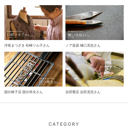
洋装まつざき 松崎ツル子さん
ノア楽器 樋口克也さん
国分椅子店 国分祥夫さん
吉田畳店 吉田克浩さん
CATEGORY