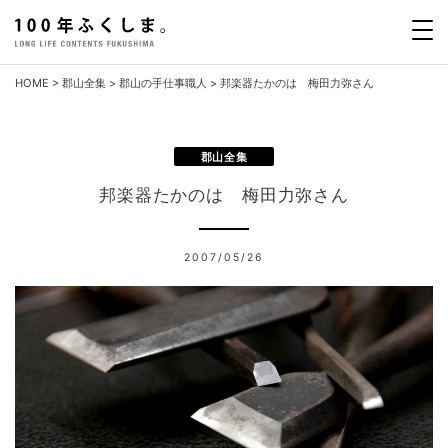
Skip
to
content
HOME
>
郡山全集
>
郡山の手仕事職人
>
邦楽器たかのは 梅田力弥さん
郡山全集
邦楽器たかのは 梅田力弥さん
2007/05/26