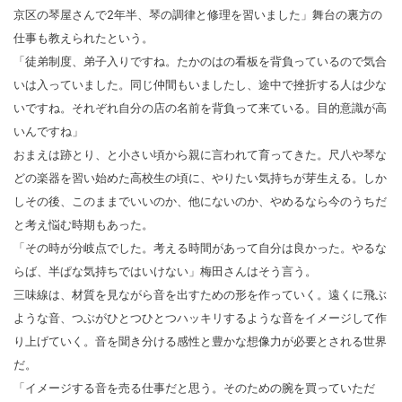
京区の琴屋さんで2年半、琴の調律と修理を習いました」舞台の裏方の
仕事も教えられたという。
「徒弟制度、弟子入りですね。たかのはの看板を背負っているので気合
いは入っていました。同じ仲間もいましたし、途中で挫折する人は少な
いですね。それぞれ自分の店の名前を背負って来ている。目的意識が高
いんですね」
おまえは跡とり、と小さい頃から親に言われて育ってきた。尺八や琴な
どの楽器を習い始めた高校生の頃に、やりたい気持ちが芽生える。しか
しその後、このままでいいのか、他にないのか、やめるなら今のうちだ
と考え悩む時期もあった。
「その時が分岐点でした。考える時間があって自分は良かった。やるな
らば、半ぱな気持ちではいけない」梅田さんはそう言う。
三味線は、材質を見ながら音を出すための形を作っていく。遠くに飛ぶ
ような音、つぶがひとつひとつハッキリするような音をイメージして作
り上げていく。音を聞き分ける感性と豊かな想像力が必要とされる世界
だ。
「イメージする音を売る仕事だと思う。そのための腕を買っていただ