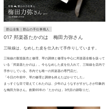
郡山全集｜郡山の手仕事職人
017 邦楽器たかのは 梅田力弥さん
三味線は、なめした皮を仕入れて手作りしています。
三味線の製造販売と修理、琴の調律と修理を中心に邦楽器全般を扱って
いる「邦楽器たかのは」。今もなめした皮を仕入れて、三味線を店内で
手作りしている。市内でも唯一の邦楽器の専門店だ。
「今日の午前中、琴の修理と調律を終えたばかりでした」
まっすぐな目で迎えてくれたのは、少年のようなすがすがしさが印象的
な梅田力弥さん。創業65年の「たかのは」3代目の跡取りだ。