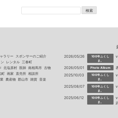
2026/05/26
ャラリー
スポンサーのご紹介
100年ふくし
ま。
ラン
レンタル
三春町
2026/05/01
作
北塩原村
医師
南相馬市
古物
Photo Album
代町
画家
直売所
相談所
2025/10/03
100年ふくし
業
農産物
郡山市
雑貨
音楽
ま。
2025/08/07
100年ふくし
ま。
2025/06/12
100年ふくし
ま。