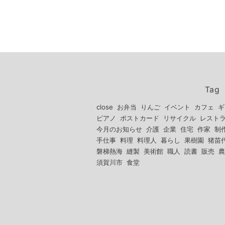
Tag
close
お弁当
りんご
イベント
カフェ
ギ
ピアノ
ポストカード
リサイクル
レスト
今月のお知らせ
介護
企業
住宅
作家
制
手仕事
料理
料理人
暮らし
果樹園
猪苗
磐梯熱海
縫製
美術館
職人
読書
販売
農
須賀川市
食堂