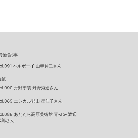
最新記事
vol.091 ベルボーイ 山寺伸二さん
表紙
vol.090 丹野塗装 丹野秀進さん
vol.089 エシカル郡山 星佳子さん
vol.088 あだたら高原美術館 青-ao- 渡辺
武郎さん