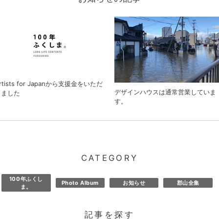
rtists for Japanから支援金をいただ
デザインハウスは通常営業していま
きました
す。
CATEGORY
100年ふくし
Photo Album
お知らせ
郡山全集
ま。
記事を探す