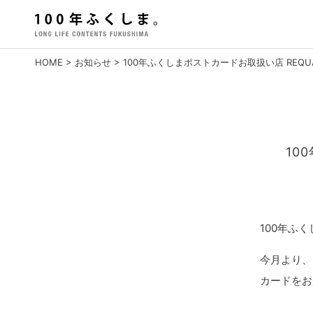
Skip
to
content
HOME
>
お知らせ
>
100年ふくしまポストカードお取扱い店 REQUA
10
100年ふ
今月より、
カードをお